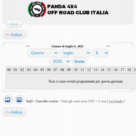
↓↓↓
Indice
<<
>>
Giorno di luglio 6, 2025
00
01
02
03
04
05
06
07
08
09
10
11
12
13
14
15
16
17
18
1
Non ci sono eventi programmati per questa giornata
Staff
•
Cancella cookie
•
Tutti gli orari sono UTC + 1 ora [
ora legale
]
Indice