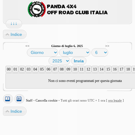
↓↓↓
Indice
<<
>>
Giorno di luglio 6, 2025
00
01
02
03
04
05
06
07
08
09
10
11
12
13
14
15
16
17
18
1
Non ci sono eventi programmati per questa giornata
Staff
•
Cancella cookie
•
Tutti gli orari sono UTC + 1 ora [
ora legale
]
Indice