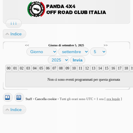
↓↓↓
Indice
<<
>>
Giorno di settembre 5, 2025
00
01
02
03
04
05
06
07
08
09
10
11
12
13
14
15
16
17
18
1
Non ci sono eventi programmati per questa giornata
Staff
•
Cancella cookie
•
Tutti gli orari sono UTC + 1 ora [
ora legale
]
Indice