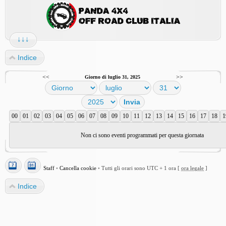
↓↓↓
Indice
<<
>>
Giorno di luglio 31, 2025
00
01
02
03
04
05
06
07
08
09
10
11
12
13
14
15
16
17
18
1
Non ci sono eventi programmati per questa giornata
Staff
•
Cancella cookie
•
Tutti gli orari sono UTC + 1 ora [
ora legale
]
Indice