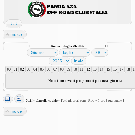
↓↓↓
Indice
<<
>>
Giorno di luglio 29, 2025
00
01
02
03
04
05
06
07
08
09
10
11
12
13
14
15
16
17
18
1
Non ci sono eventi programmati per questa giornata
Staff
•
Cancella cookie
•
Tutti gli orari sono UTC + 1 ora [
ora legale
]
Indice