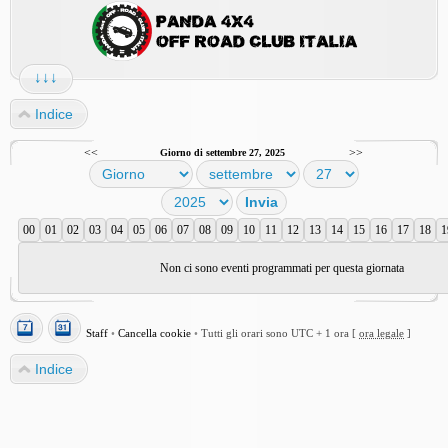
↓↓↓
Indice
<<
>>
Giorno di settembre 27, 2025
00
01
02
03
04
05
06
07
08
09
10
11
12
13
14
15
16
17
18
1
Non ci sono eventi programmati per questa giornata
Staff
•
Cancella cookie
•
Tutti gli orari sono UTC + 1 ora [
ora legale
]
Indice