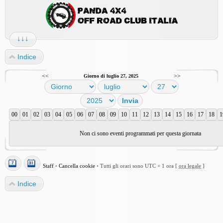
↓↓↓
Indice
<<
>>
Giorno di luglio 27, 2025
00
01
02
03
04
05
06
07
08
09
10
11
12
13
14
15
16
17
18
1
Non ci sono eventi programmati per questa giornata
Staff
•
Cancella cookie
•
Tutti gli orari sono UTC + 1 ora [
ora legale
]
Indice