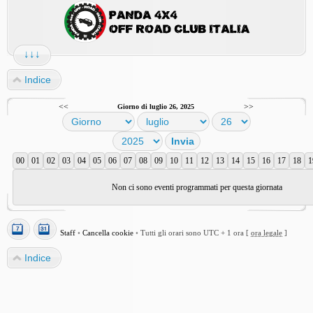
↓↓↓
Indice
<<
>>
Giorno di luglio 26, 2025
00
01
02
03
04
05
06
07
08
09
10
11
12
13
14
15
16
17
18
1
Non ci sono eventi programmati per questa giornata
Staff
•
Cancella cookie
•
Tutti gli orari sono UTC + 1 ora [
ora legale
]
Indice