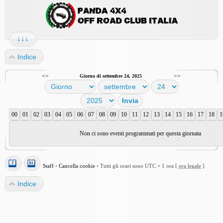
↓↓↓
Indice
<<
>>
Giorno di settembre 24, 2025
00
01
02
03
04
05
06
07
08
09
10
11
12
13
14
15
16
17
18
1
Non ci sono eventi programmati per questa giornata
Staff
•
Cancella cookie
•
Tutti gli orari sono UTC + 1 ora [
ora legale
]
Indice