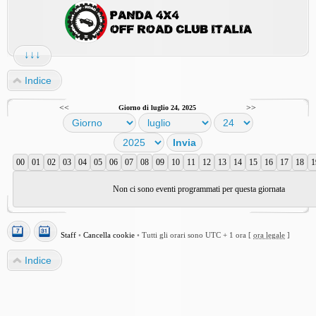
↓↓↓
Indice
<<
>>
Giorno di luglio 24, 2025
00
01
02
03
04
05
06
07
08
09
10
11
12
13
14
15
16
17
18
1
Non ci sono eventi programmati per questa giornata
Staff
•
Cancella cookie
•
Tutti gli orari sono UTC + 1 ora [
ora legale
]
Indice