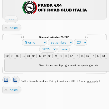
↓↓↓
Indice
<<
>>
Giorno di settembre 23, 2025
00
01
02
03
04
05
06
07
08
09
10
11
12
13
14
15
16
17
18
1
Non ci sono eventi programmati per questa giornata
Staff
•
Cancella cookie
•
Tutti gli orari sono UTC + 1 ora [
ora legale
]
Indice