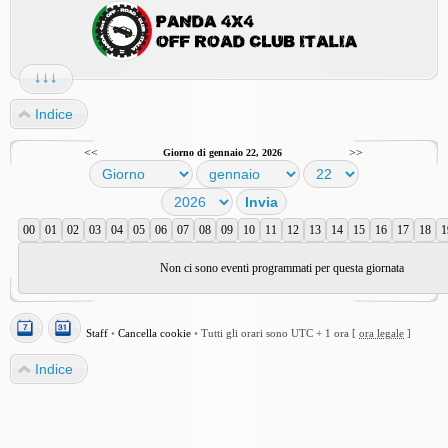
↓↓↓
Indice
<<
>>
Giorno di gennaio 22, 2026
00
01
02
03
04
05
06
07
08
09
10
11
12
13
14
15
16
17
18
1
Non ci sono eventi programmati per questa giornata
Staff
•
Cancella cookie
•
Tutti gli orari sono UTC + 1 ora [
ora legale
]
Indice