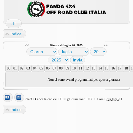
↓↓↓
Indice
<<
>>
Giorno di luglio 20, 2025
00
01
02
03
04
05
06
07
08
09
10
11
12
13
14
15
16
17
18
1
Non ci sono eventi programmati per questa giornata
Staff
•
Cancella cookie
•
Tutti gli orari sono UTC + 1 ora [
ora legale
]
Indice