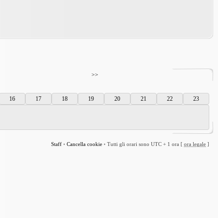
>>
16
17
18
19
20
21
22
23
Staff
•
Cancella cookie
•
Tutti gli orari sono UTC + 1 ora [
ora legale
]