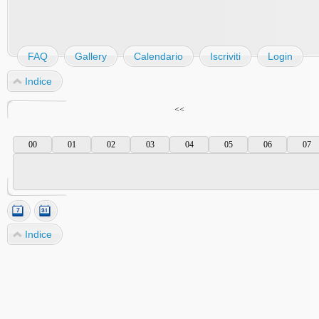
FAQ
Gallery
Calendario
Iscriviti
Login
Indice
<<
00
01
02
03
04
05
06
07
Indice