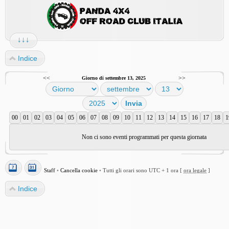
↓↓↓
Indice
<<
>>
Giorno di settembre 13, 2025
00
01
02
03
04
05
06
07
08
09
10
11
12
13
14
15
16
17
18
1
Non ci sono eventi programmati per questa giornata
Staff
•
Cancella cookie
•
Tutti gli orari sono UTC + 1 ora [
ora legale
]
Indice