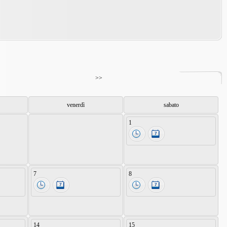
>>
venerdì
sabato
1
7
8
14
15