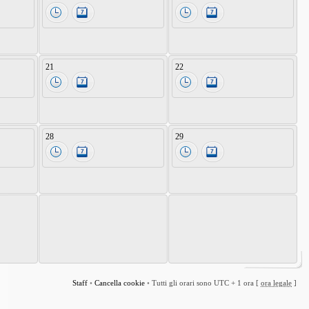
21
22
28
29
Staff
•
Cancella cookie
•
Tutti gli orari sono UTC + 1 ora [
ora legale
]