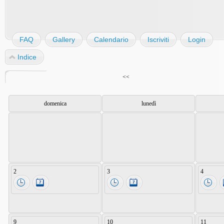
FAQ
Gallery
Calendario
Iscriviti
Login
Indice
<<
domenica
lunedì
2
3
4
9
10
11