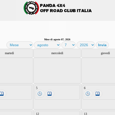
Mese di agosto 07, 2026
martedì
mercoledì
giovedì
5
6
12
13