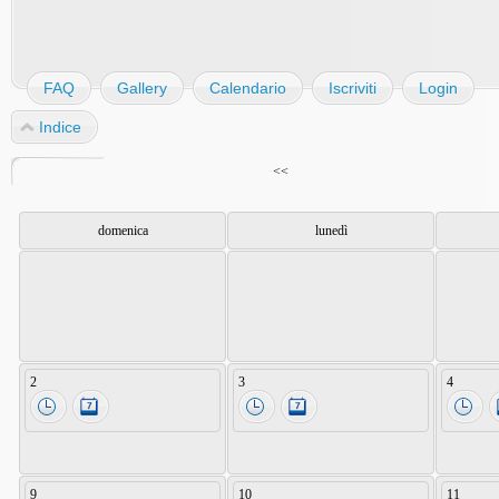
FAQ
Gallery
Calendario
Iscriviti
Login
Indice
<<
domenica
lunedì
2
3
4
9
10
11