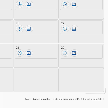
21
22
28
29
Staff
•
Cancella cookie
•
Tutti gli orari sono UTC + 1 ora [
ora legale
]