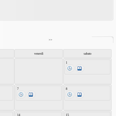
>>
venerdì
sabato
1
7
8
14
15