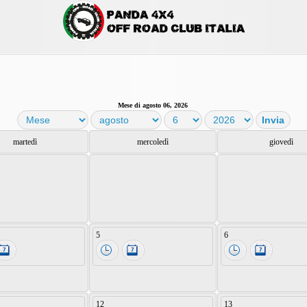
Mese di agosto 06, 2026
martedì
mercoledì
giovedì
5
6
12
13