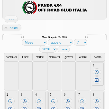
↓↓↓
Indice
<<
>>
Mese di agosto 07, 2026
domenica
lunedì
martedì
mercoledì
giovedì
venerdì
sabato
1
2
3
4
5
6
7
8