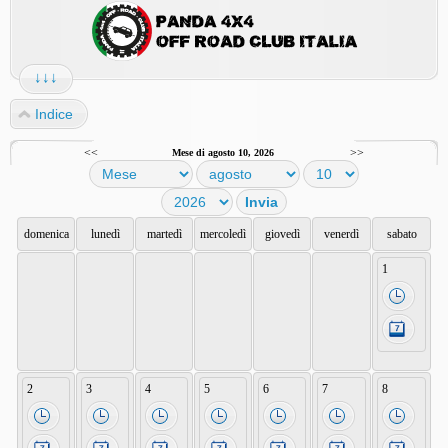
↓↓↓
Indice
<<
>>
Mese di agosto 10, 2026
domenica
lunedì
martedì
mercoledì
giovedì
venerdì
sabato
1
2
3
4
5
6
7
8