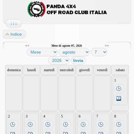
↓↓↓
Indice
<<
>>
Mese di agosto 07, 2026
domenica
lunedì
martedì
mercoledì
giovedì
venerdì
sabato
1
2
3
4
5
6
7
8