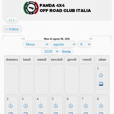
↓↓↓
Indice
<<
>>
Mese di agosto 08, 2026
domenica
lunedì
martedì
mercoledì
giovedì
venerdì
sabato
1
2
3
4
5
6
7
8