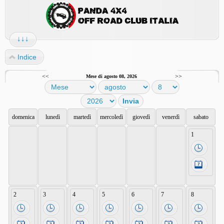
↓↓↓
Indice
<<
>>
Mese di agosto 08, 2026
domenica
lunedì
martedì
mercoledì
giovedì
venerdì
sabato
1
2
3
4
5
6
7
8