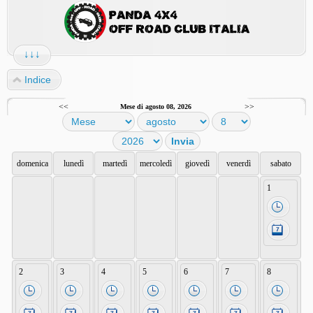
↓↓↓
Indice
<<
>>
Mese di agosto 08, 2026
domenica
lunedì
martedì
mercoledì
giovedì
venerdì
sabato
1
2
3
4
5
6
7
8