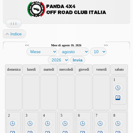
↓↓↓
Indice
<<
>>
Mese di agosto 10, 2026
domenica
lunedì
martedì
mercoledì
giovedì
venerdì
sabato
1
2
3
4
5
6
7
8