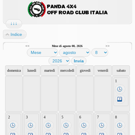
↓↓↓
Indice
<<
>>
Mese di agosto 08, 2026
domenica
lunedì
martedì
mercoledì
giovedì
venerdì
sabato
1
2
3
4
5
6
7
8