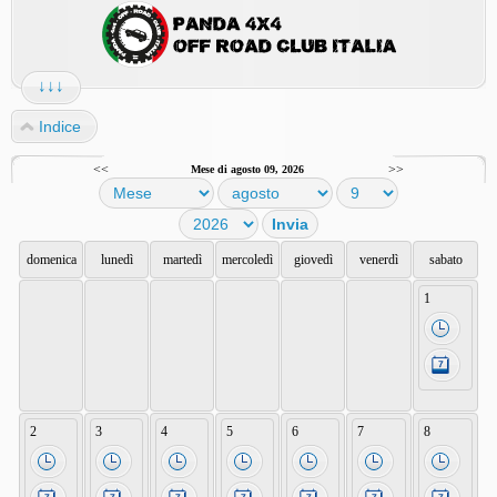
↓↓↓
Indice
<<
>>
Mese di agosto 09, 2026
domenica
lunedì
martedì
mercoledì
giovedì
venerdì
sabato
1
2
3
4
5
6
7
8