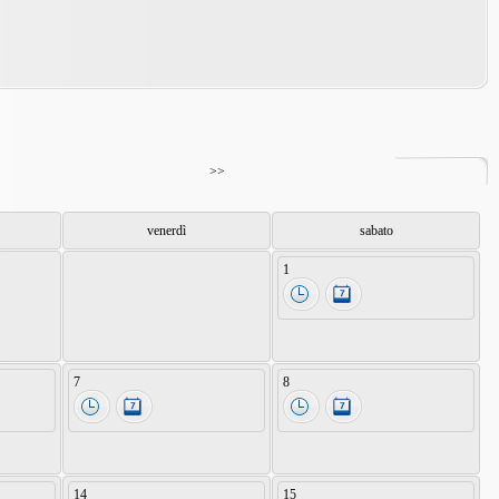
>>
venerdì
sabato
1
7
8
14
15