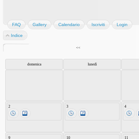
FAQ
Gallery
Calendario
Iscriviti
Login
Indice
<<
domenica
lunedì
2
3
4
9
10
11