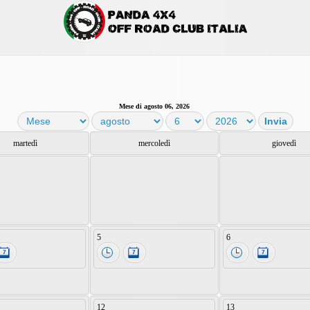
Mese di agosto 06, 2026
martedì
mercoledì
giovedì
5
6
12
13