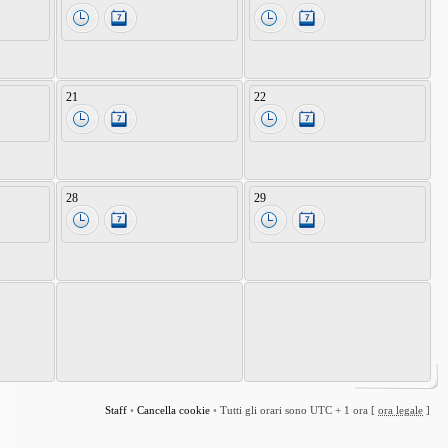
21
22
28
29
Staff
•
Cancella cookie
•
Tutti gli orari sono UTC + 1 ora [
ora legale
]