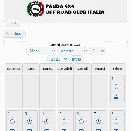
↓↓↓
Indice
<<
>>
Mese di agosto 08, 2026
domenica
lunedì
martedì
mercoledì
giovedì
venerdì
sabato
1
2
3
4
5
6
7
8