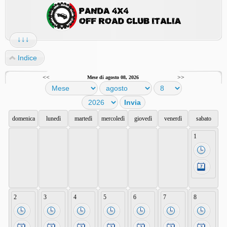
↓↓↓
Indice
<<
>>
Mese di agosto 08, 2026
domenica
lunedì
martedì
mercoledì
giovedì
venerdì
sabato
1
2
3
4
5
6
7
8