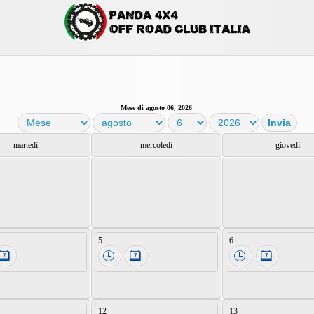
Mese di agosto 06, 2026
martedì
mercoledì
giovedì
5
6
12
13