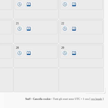
21
22
28
29
Staff
•
Cancella cookie
•
Tutti gli orari sono UTC + 1 ora [
ora legale
]