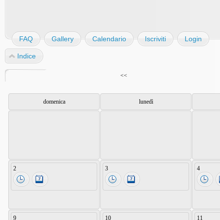
FAQ
Gallery
Calendario
Iscriviti
Login
Indice
<<
domenica
lunedì
2
3
4
9
10
11