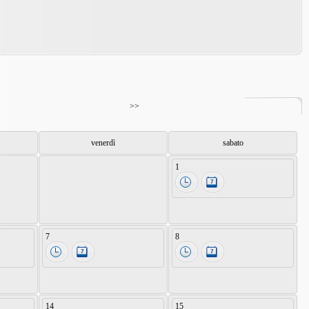
>>
venerdì
sabato
1
7
8
14
15