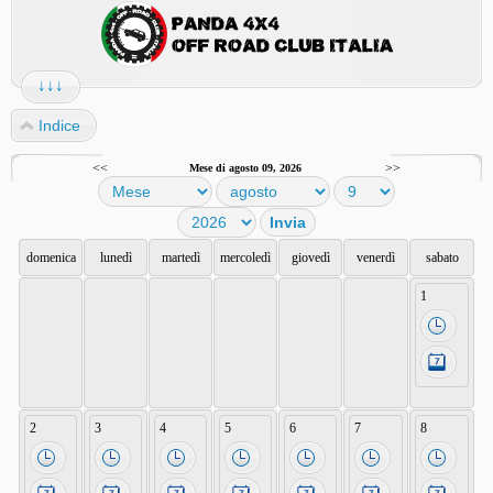
↓↓↓
Indice
<<
>>
Mese di agosto 09, 2026
domenica
lunedì
martedì
mercoledì
giovedì
venerdì
sabato
1
2
3
4
5
6
7
8