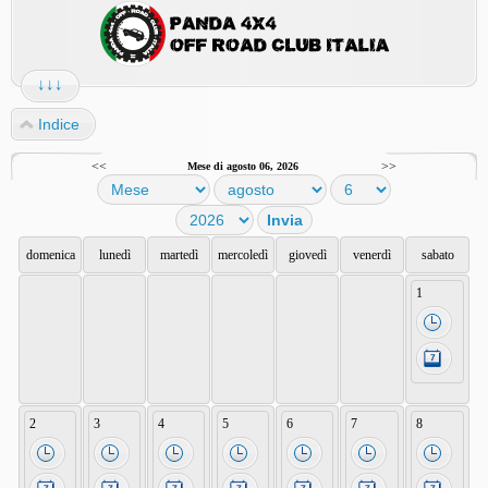
↓↓↓
Indice
<<
>>
Mese di agosto 06, 2026
domenica
lunedì
martedì
mercoledì
giovedì
venerdì
sabato
1
2
3
4
5
6
7
8