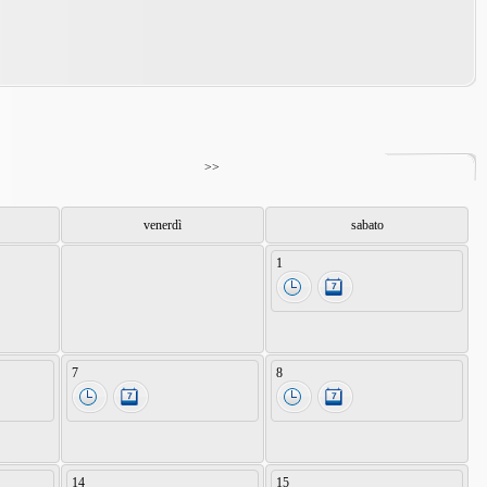
>>
venerdì
sabato
1
7
8
14
15