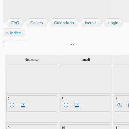
FAQ
Gallery
Calendario
Iscriviti
Login
Indice
<<
domenica
lunedì
2
3
4
9
10
11