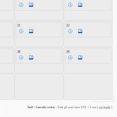
21
22
28
29
Staff
•
Cancella cookie
•
Tutti gli orari sono UTC + 1 ora [
ora legale
]