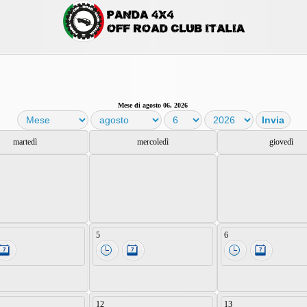
Mese di agosto 06, 2026
martedì
mercoledì
giovedì
5
6
12
13