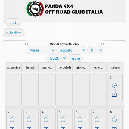
↓↓↓
Indice
<<
>>
Mese di agosto 08, 2026
domenica
lunedì
martedì
mercoledì
giovedì
venerdì
sabato
1
2
3
4
5
6
7
8